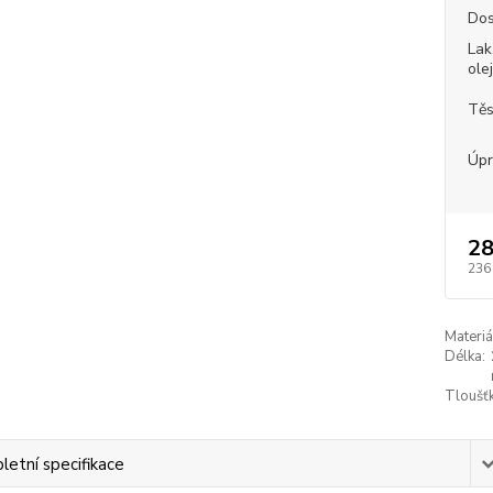
Dos
Lak
ole
Těs
Úpr
28
236
Materiá
Délka:
Tloušťk
etní specifikace