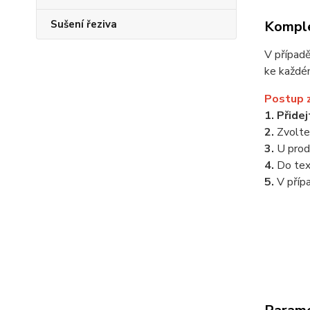
Komple
Sušení řeziva
V případ
ke každé
Postup 
1. Přide
2.
Zvolt
3.
U prod
4.
Do te
5.
V příp