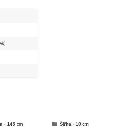
ek)
a - 145 cm
Šířka - 10 cm