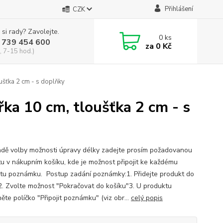
Přihlášení
CZK
 si rady? Zavolejte.
0
ks
 739 454 600
za
0 Kč
, 7-15 hod.)
oušťka 2 cm - s doplňky
řka 10 cm, tloušťka 2 cm - s
adě volby možnosti úpravy délky zadejte prosím požadovanou
u v nákupním košíku, kde je možnost připojit ke každému
tu poznámku. Postup zadání poznámky:1. Přidejte produkt do
2. Zvolte možnost "Pokračovat do košíku"3. U produktu
ěte políčko "Připojit poznámku" (viz obr...
celý popis