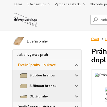
O nás
Vše o nákupu
Výroba na zakázku
Obchodní p
Úvod
D
Dveřní prahy
Práh
Jak si vybrat práh
dopl
Dveřní prahy - bukové
S oblou hranou
S šikmou hranou
Oblé prahy