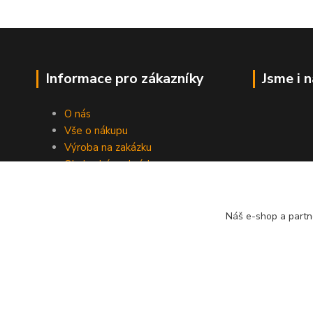
Informace pro zákazníky
Jsme i 
O nás
Vše o nákupu
Výroba na zakázku
Obchodní podmínky
Ochrana soukromí
Práce s cookies
Fotogalerie
Náš e-shop a partn
Kontakty