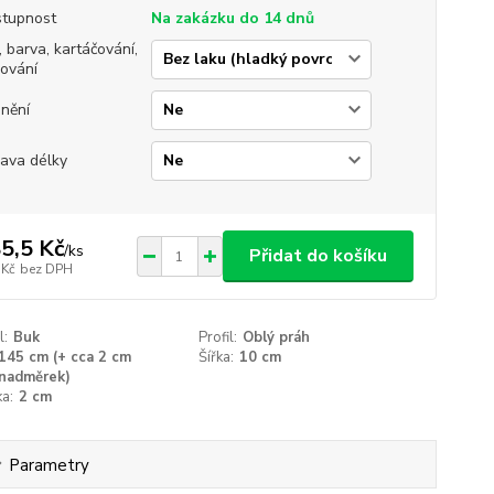
tupnost
Na zakázku do 14 dnů
, barva, kartáčování,
jování
nění
ava délky
5,5 Kč
/
ks
Přidat do košíku
 Kč
bez DPH
l:
Buk
Profil:
Oblý práh
145 cm (+ cca 2 cm
Šířka:
10 cm
nadměrek)
a:
2 cm
Parametry