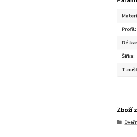
Param
Materi
Profil
Délka
Šířka
Tlouš
Zboží 
Dveřn