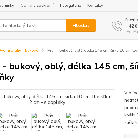
odmínky
Ochrana soukromí
Fotogalerie
Kontakty
Nevíte
Hledat
+420
(Po-Pá
veřní prahy - bukové
Práh - bukový, oblý, délka 145 cm, šířka 10 cm, tl
 - bukový, oblý, délka 145 cm, ší
ňky
V příp
hodnot
produk
košíku
zaškrtn