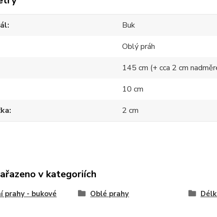
etry
ál
Buk
Oblý práh
145 cm (+ cca 2 cm nadměr
10 cm
ťka
2 cm
zařazeno v kategoriích
í prahy - bukové
Oblé prahy
Délk