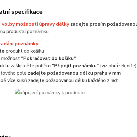
tní specifikace
ě
volby možnosti úpravy délky
zadejte prosím požadovanou
mu produktu poznámku.
zadání poznámky:
jte
produkt do košíku
e možnost
"Pokračovat do košíku"
uktu zaškrtněte políčko
"Připojit poznámku"
(viz obrázek níže)
xtového pole
zadejte požadovanou délku prahu v mm
adě více kusů zadejte požadovanou délku každého z nich