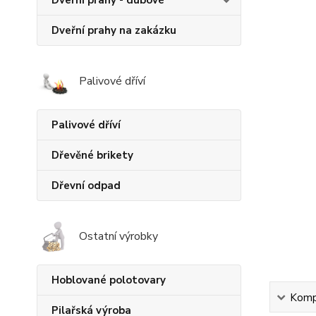
Dveřní prahy - dubové
Dveřní prahy na zakázku
Palivové dříví
Palivové dříví
Dřevěné brikety
Dřevní odpad
Ostatní výrobky
Hoblované polotovary
Kompl
Pilařská výroba