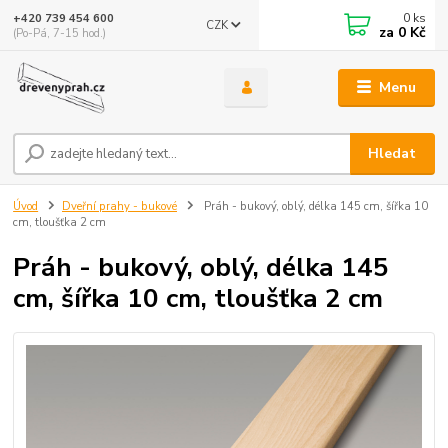
0
ks
+420 739 454 600
CZK
za
0 Kč
(Po-Pá, 7-15 hod.)
Menu
Hledat
Úvod
Dveřní prahy - bukové
Práh - bukový, oblý, délka 145 cm, šířka 10
cm, tloušťka 2 cm
Práh - bukový, oblý, délka 145
cm, šířka 10 cm, tloušťka 2 cm