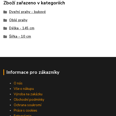
Zboží zařazeno v kategoriích
Dveřní prahy - bukové
Oblé prahy
Délka - 145 cm
Šířka - 10 cm
Informace pro zákazníky
O nás
Vše o nákupu
Výroba na zakázku
Obchodní podmínky
Ochrana soukromí
Práce s cookies
Fotogalerie