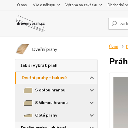
O nás
Vše o nákupu
Výroba na zakázku
Obchodní p
Úvod
D
Dveřní prahy
Práh
Jak si vybrat práh
Dveřní prahy - bukové
S oblou hranou
S šikmou hranou
Oblé prahy