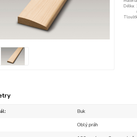
Materiá
Délka:
Tloušťk
etry
ál
Buk
Oblý práh