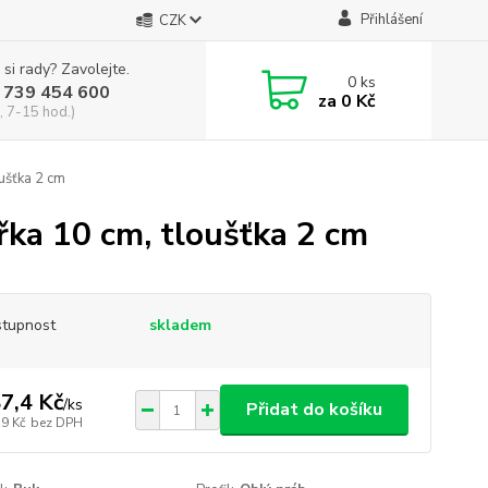
Přihlášení
CZK
 si rady? Zavolejte.
0
ks
 739 454 600
za
0 Kč
, 7-15 hod.)
oušťka 2 cm
ířka 10 cm, tloušťka 2 cm
tupnost
skladem
7,4 Kč
/
ks
Přidat do košíku
,9 Kč
bez DPH