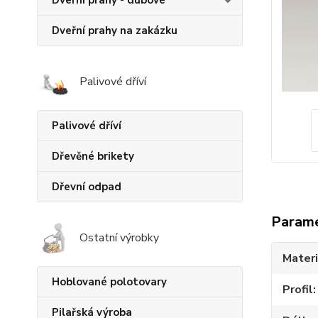
Dveřní prahy - dubové
Dveřní prahy na zakázku
Palivové dříví
Palivové dříví
Dřevěné brikety
Dřevní odpad
Param
Ostatní výrobky
Materi
Hoblované polotovary
Profil
Pilařská výroba