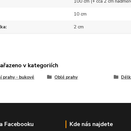
100 cm (+ cca 2 cm nadměr
10 cm
ťka
2 cm
zařazeno v kategoriích
í prahy - bukové
Oblé prahy
Délk
na Facebooku
Kde nás najdete