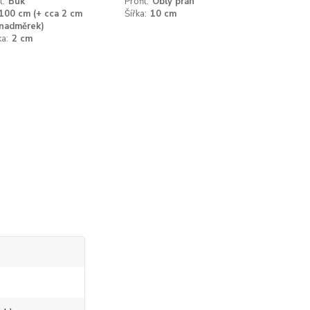
l:
Buk
Profil:
Oblý práh
100 cm (+ cca 2 cm
Šířka:
10 cm
nadměrek)
a:
2 cm