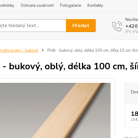
odmínky
Ochrana soukromí
Fotogalerie
Kontakty
Nevíte
Hledat
+420
(Po-Pá
veřní prahy - bukové
Práh - bukový, oblý, délka 100 cm, šířka 10 cm, tl
 - bukový, oblý, délka 100 cm, š
Dos
18
154