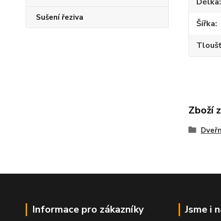
Délka
Sušení řeziva
Šířka
Tlouš
Zboží 
Dveřn
Informace pro zákazníky
Jsme i 