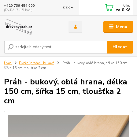
0
ks
+420 739 454 600
CZK
za
0 Kč
(Po-Pá, 7-15 hod.)
Menu
Hledat
Úvod
Dveřní prahy - bukové
Práh - bukový, oblá hrana, délka 150 cm,
šířka 15 cm, tloušťka 2 cm
Práh - bukový, oblá hrana, délka
150 cm, šířka 15 cm, tloušťka 2
cm