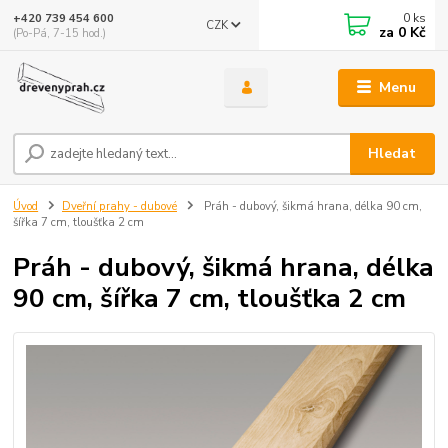
0
ks
+420 739 454 600
CZK
za
0 Kč
(Po-Pá, 7-15 hod.)
Menu
Hledat
Úvod
Dveřní prahy - dubové
Práh - dubový, šikmá hrana, délka 90 cm,
šířka 7 cm, tloušťka 2 cm
Práh - dubový, šikmá hrana, délka
90 cm, šířka 7 cm, tloušťka 2 cm