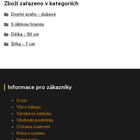
Zboží zařazeno v kategoriích
Dveřní prahy - dubové
S šikmou hranou
Délka - 90 cm
Šířka - 7 cm
Informace pro zákazníky
O nás
Vše o nákupu
Výroba na zakázku
Obchodní podmínky
Ochrana soukromí
Práce s cookies
Fotogalerie