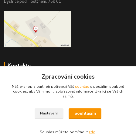
Bystřice pod Hostýnem, 768 61
Kontakty
Zpracování cookies
DŘEVOPRODUKT BEDNAŘÍK s.r.o.
+420 739 454 600
Náš e-shop a partneři potřebují Váš
souhlas
s použitím souborů
(Po-Pá, 7-15 hod.)
cookies, aby Vám mohli zobrazovat informace týkající se Vašich
zájmů.
info@drevenyprah.cz
Souhlasím
Nastavení
Souhlas můžete odmítnout
zde
.