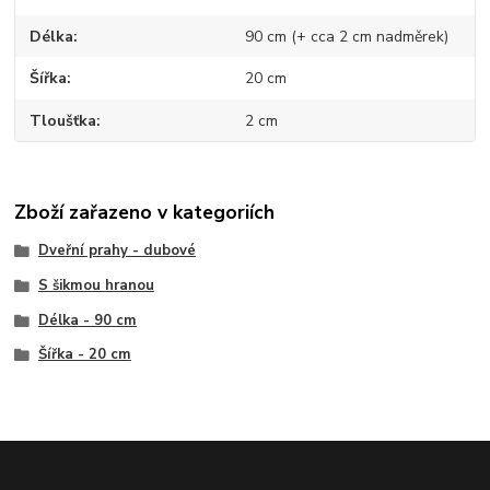
Délka
90 cm (+ cca 2 cm nadměrek)
Šířka
20 cm
Tloušťka
2 cm
Zboží zařazeno v kategoriích
Dveřní prahy - dubové
S šikmou hranou
Délka - 90 cm
Šířka - 20 cm