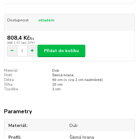
Dostupnost
skladem
808,4 Kč
/
ks
668,1 Kč
bez DPH
Přidat do košíku
Materiál:
Dub
Profil:
Šikmá hrana
Délka:
90 cm (+ cca 2 cm nadměrek)
Šířka:
20 cm
Tloušťka:
2 cm
Parametry
Materiál
Dub
Profil
Šikmá hrana