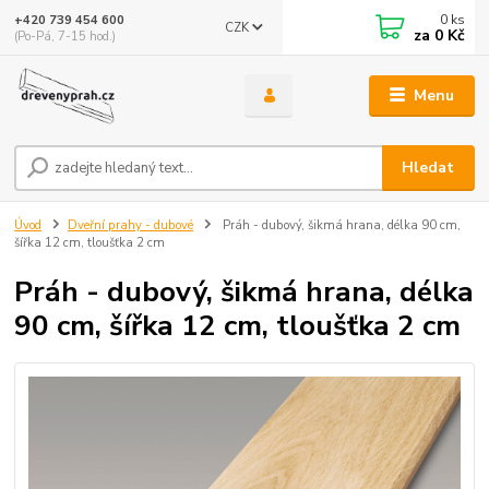
0
ks
+420 739 454 600
CZK
za
0 Kč
(Po-Pá, 7-15 hod.)
Menu
Hledat
Úvod
Dveřní prahy - dubové
Práh - dubový, šikmá hrana, délka 90 cm,
šířka 12 cm, tloušťka 2 cm
Práh - dubový, šikmá hrana, délka
90 cm, šířka 12 cm, tloušťka 2 cm