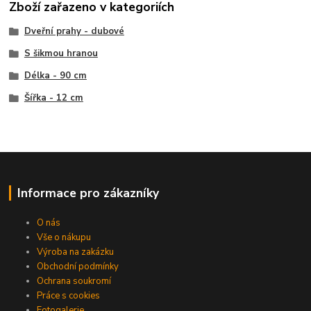
Zboží zařazeno v kategoriích
Dveřní prahy - dubové
S šikmou hranou
Délka - 90 cm
Šířka - 12 cm
Informace pro zákazníky
O nás
Vše o nákupu
Výroba na zakázku
Obchodní podmínky
Ochrana soukromí
Práce s cookies
Fotogalerie