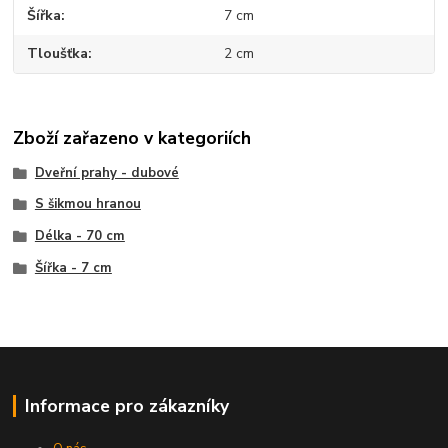
Šířka
7 cm
Tloušťka
2 cm
Zboží zařazeno v kategoriích
Dveřní prahy - dubové
S šikmou hranou
Délka - 70 cm
Šířka - 7 cm
Informace pro zákazníky