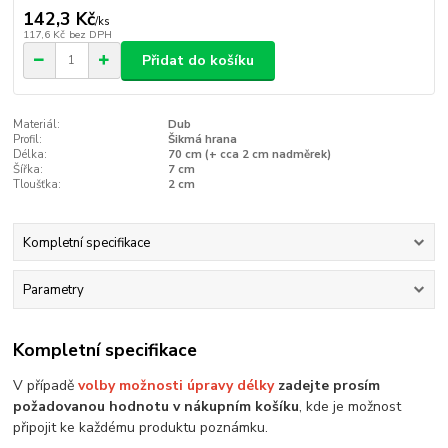
142,3 Kč
/
ks
117,6 Kč
bez DPH
Přidat do košíku
Materiál:
Dub
Profil:
Šikmá hrana
Délka:
70 cm (+ cca 2 cm nadměrek)
Šířka:
7 cm
Tloušťka:
2 cm
Kompletní specifikace
Parametry
Kompletní specifikace
V případě
volby možnosti úpravy délky
zadejte prosím
požadovanou hodnotu v nákupním košíku
, kde je možnost
připojit ke každému produktu poznámku.