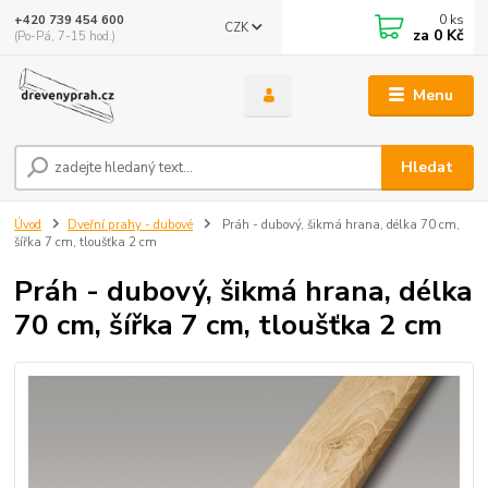
0
ks
+420 739 454 600
CZK
za
0 Kč
(Po-Pá, 7-15 hod.)
Menu
Hledat
Úvod
Dveřní prahy - dubové
Práh - dubový, šikmá hrana, délka 70 cm,
šířka 7 cm, tloušťka 2 cm
Práh - dubový, šikmá hrana, délka
70 cm, šířka 7 cm, tloušťka 2 cm