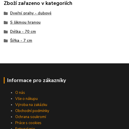
Zboží zařazeno v kategoriích
Dveřní prahy - dubové
S šikmou hranou
Délka - 70 cm
Šířka - 7 cm
Informace pro zákazníky
O nás
Vše o nákupu
Výroba na zakázku
Obchodní podmínky
Ochrana soukromí
Práce s cookies
Fotogalerie