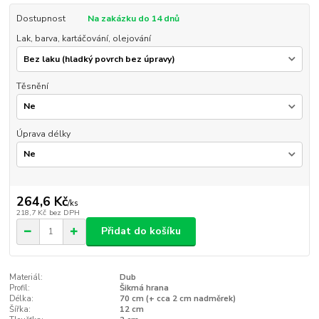
Dostupnost
Na zakázku do 14 dnů
Lak, barva, kartáčování, olejování
Těsnění
Úprava délky
264,6 Kč
/
ks
218,7 Kč
bez DPH
Přidat do košíku
Materiál:
Dub
Profil:
Šikmá hrana
Délka:
70 cm (+ cca 2 cm nadměrek)
Šířka:
12 cm