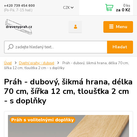
0
ks
+420 739 454 600
CZK
za
0 Kč
(Po-Pá, 7-15 hod.)
Menu
Hledat
Úvod
Dveřní prahy - dubové
Práh - dubový, šikmá hrana, délka 70 cm,
šířka 12 cm, tloušťka 2 cm - s doplňky
Práh - dubový, šikmá hrana, délka
70 cm, šířka 12 cm, tloušťka 2 cm
- s doplňky