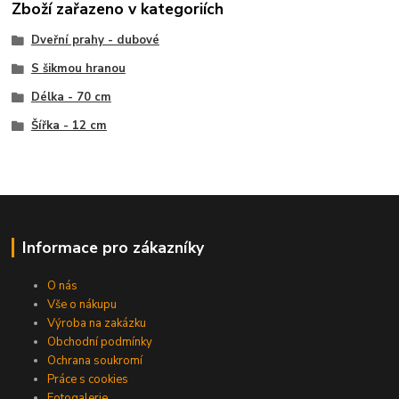
Zboží zařazeno v kategoriích
Dveřní prahy - dubové
S šikmou hranou
Délka - 70 cm
Šířka - 12 cm
Informace pro zákazníky
O nás
Vše o nákupu
Výroba na zakázku
Obchodní podmínky
Ochrana soukromí
Práce s cookies
Fotogalerie