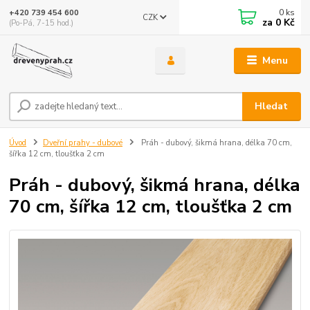
0
ks
+420 739 454 600
CZK
za
0 Kč
(Po-Pá, 7-15 hod.)
Menu
Hledat
Úvod
Dveřní prahy - dubové
Práh - dubový, šikmá hrana, délka 70 cm,
šířka 12 cm, tloušťka 2 cm
Práh - dubový, šikmá hrana, délka
70 cm, šířka 12 cm, tloušťka 2 cm