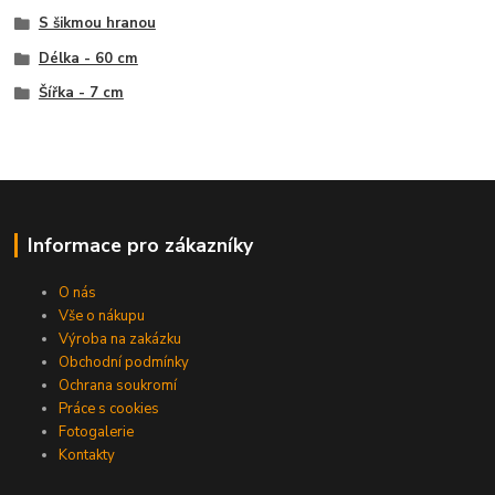
S šikmou hranou
Délka - 60 cm
Šířka - 7 cm
Informace pro zákazníky
O nás
Vše o nákupu
Výroba na zakázku
Obchodní podmínky
Ochrana soukromí
Práce s cookies
Fotogalerie
Kontakty