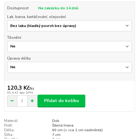
Dostupnost
Na zakázku do 14 dnů
Lak, barva, kartáčování, olejování
Těsnění
Úprava délky
120,3 Kč
/
ks
99,4 Kč
bez DPH
Přidat do košíku
Materiál:
Dub
Profil:
Šikmá hrana
Délka:
60 cm (+ cca 2 cm nadměrek)
Šířka:
7 cm