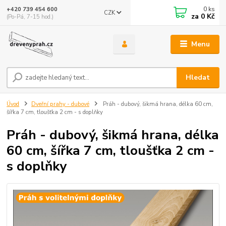
0
ks
+420 739 454 600
CZK
za
0 Kč
(Po-Pá, 7-15 hod.)
Menu
Hledat
Úvod
Dveřní prahy - dubové
Práh - dubový, šikmá hrana, délka 60 cm,
šířka 7 cm, tloušťka 2 cm - s doplňky
Práh - dubový, šikmá hrana, délka
60 cm, šířka 7 cm, tloušťka 2 cm -
s doplňky