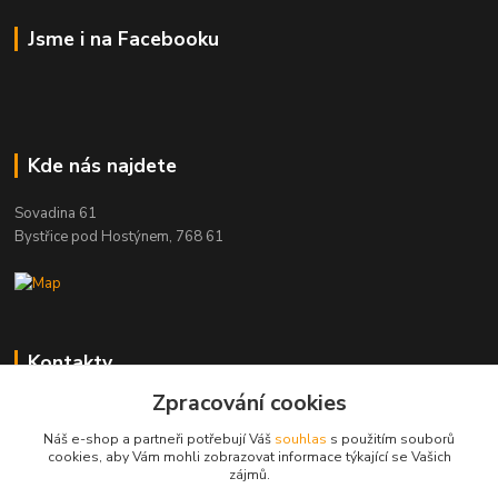
Jsme i na Facebooku
Kde nás najdete
Sovadina 61
Bystřice pod Hostýnem, 768 61
Kontakty
Zpracování cookies
DŘEVOPRODUKT BEDNAŘÍK s.r.o.
+420 739 454 600
Náš e-shop a partneři potřebují Váš
souhlas
s použitím souborů
(Po-Pá, 7-15 hod.)
cookies, aby Vám mohli zobrazovat informace týkající se Vašich
zájmů.
info@drevenyprah.cz