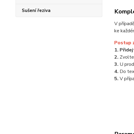
Komple
Sušení řeziva
V případ
ke každé
Postup 
1. Přide
2.
Zvolt
3.
U prod
4.
Do te
5.
V příp