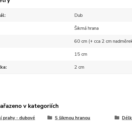
etry
ál
Dub
Šikmá hrana
60 cm (+ cca 2 cm nadměre
15 cm
ťka
2 cm
zařazeno v kategoriích
í prahy - dubové
S šikmou hranou
Délk