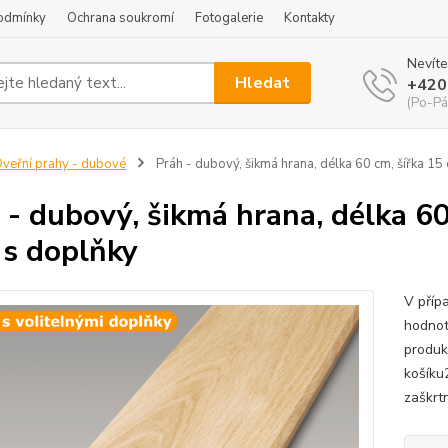
odmínky
Ochrana soukromí
Fotogalerie
Kontakty
Nevíte
Hledat
+420
(Po-Pá
veřní prahy - dubové
Práh - dubový, šikmá hrana, délka 60 cm, šířka 15 
 - dubový, šikmá hrana, délka 60
 s doplňky
V příp
hodnot
produk
košíku
zaškrtn