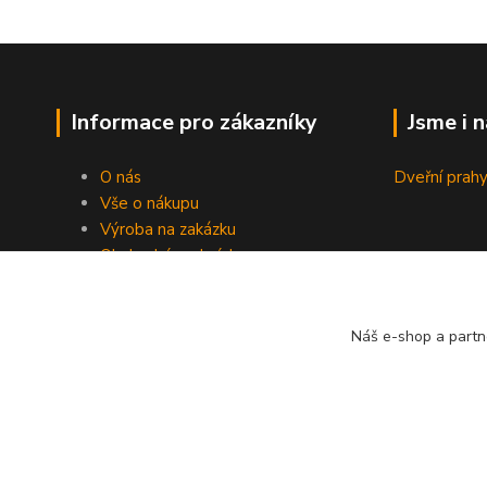
Informace pro zákazníky
Jsme i 
O nás
Dveřní prahy
Vše o nákupu
Výroba na zakázku
Obchodní podmínky
Ochrana soukromí
Práce s cookies
Fotogalerie
Náš e-shop a partn
Kontakty