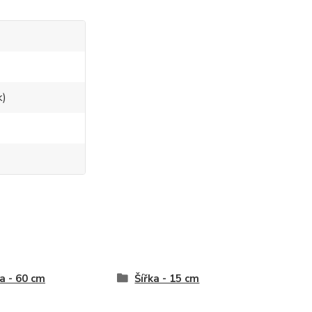
k)
a - 60 cm
Šířka - 15 cm