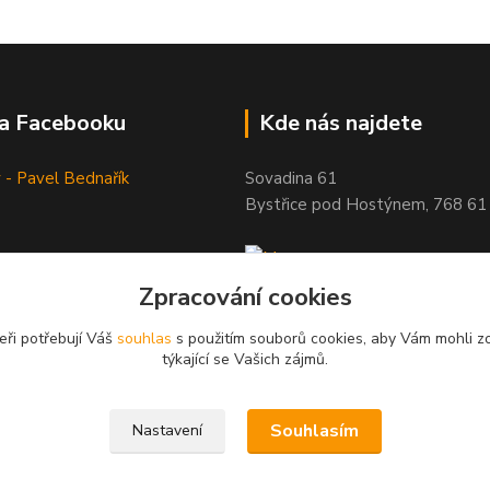
na Facebooku
Kde nás najdete
 - Pavel Bednařík
Sovadina 61
Bystřice pod Hostýnem, 768 61
Zpracování cookies
eři potřebují Váš
souhlas
s použitím souborů cookies, aby Vám mohli z
týkající se Vašich zájmů.
Souhlasím
Nastavení