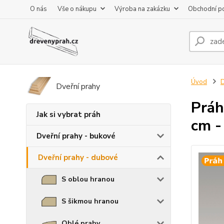
O nás
Vše o nákupu
Výroba na zakázku
Obchodní p
Úvod
D
Dveřní prahy
Práh
Jak si vybrat práh
cm -
Dveřní prahy - bukové
Dveřní prahy - dubové
S oblou hranou
S šikmou hranou
Oblé prahy