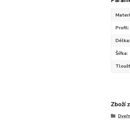
Param
Materi
Profil
Délka
Šířka
Tlouš
Zboží 
Dveřn