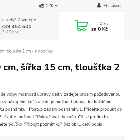
Přihlášení
CZK
 si rady? Zavolejte.
0
ks
 739 454 600
za
0 Kč
, 7-15 hod.)
cm, tloušťka 2 cm - s doplňky
 cm, šířka 15 cm, tloušťka 2
adě volby možnosti úpravy délky zadejte prosím požadovanou
u v nákupním košíku, kde je možnost připojit ke každému
tu poznámku. Postup zadání poznámky:1. Přidejte produkt do
2. Zvolte možnost "Pokračovat do košíku"3. U produktu
ěte políčko "Připojit poznámku" (viz obr...
celý popis