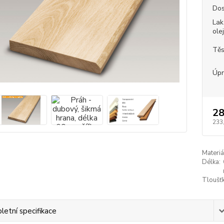
Dos
Lak
ole
Těs
Úpr
28
233
Materiá
Délka:
Tloušťk
etní specifikace