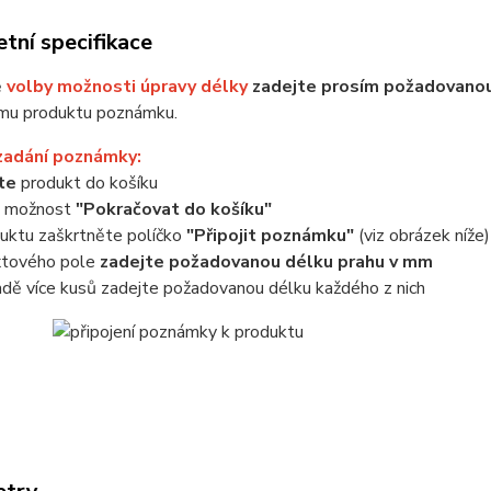
tní specifikace
ě
volby možnosti úpravy délky
zadejte prosím požadovanou
mu produktu poznámku.
zadání poznámky:
jte
produkt do košíku
e možnost
"Pokračovat do košíku"
uktu zaškrtněte políčko
"Připojit poznámku"
(viz obrázek níže)
xtového pole
zadejte požadovanou délku prahu v mm
adě více kusů zadejte požadovanou délku každého z nich