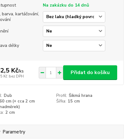
tupnost
Na zakázku do 14 dnů
, barva, kartáčování,
jování
nění
ava délky
2,5 Kč
/
ks
Přidat do košíku
,5 Kč
bez DPH
l:
Dub
Profil:
Šikmá hrana
60 cm (+ cca 2 cm
Šířka:
15 cm
nadměrek)
a:
2 cm
Parametry