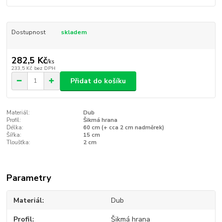
Dostupnost
skladem
282,5 Kč
/
ks
233,5 Kč
bez DPH
Přidat do košíku
Materiál:
Dub
Profil:
Šikmá hrana
Délka:
60 cm (+ cca 2 cm nadměrek)
Šířka:
15 cm
Tloušťka:
2 cm
Parametry
Materiál
Dub
Profil
Šikmá hrana