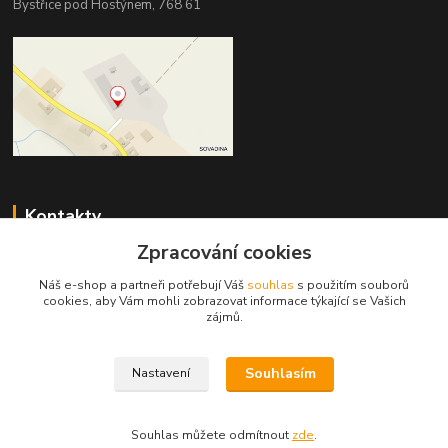
Bystřice pod Hostýnem, 768 61
Kontakty
Zpracování cookies
DŘEVOPRODUKT BEDNAŘÍK s.r.o.
+420 739 454 600
Náš e-shop a partneři potřebují Váš
souhlas
s použitím souborů
(Po-Pá, 7-15 hod.)
cookies, aby Vám mohli zobrazovat informace týkající se Vašich
zájmů.
info@drevenyprah.cz
Souhlasím
Nastavení
Souhlas můžete odmítnout
zde
.