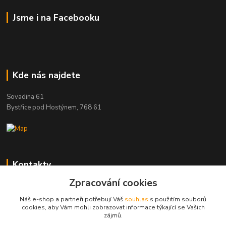
Jsme i na Facebooku
Kde nás najdete
Sovadina 61
Bystřice pod Hostýnem, 768 61
Kontakty
Zpracování cookies
DŘEVOPRODUKT BEDNAŘÍK s.r.o.
+420 739 454 600
Náš e-shop a partneři potřebují Váš
souhlas
s použitím souborů
(Po-Pá, 7-15 hod.)
cookies, aby Vám mohli zobrazovat informace týkající se Vašich
zájmů.
info@drevenyprah.cz