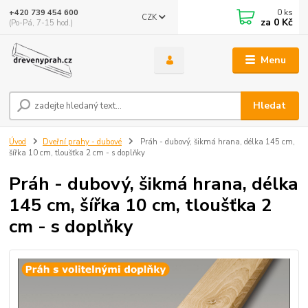
0
ks
+420 739 454 600
CZK
za
0 Kč
(Po-Pá, 7-15 hod.)
Menu
Hledat
Úvod
Dveřní prahy - dubové
Práh - dubový, šikmá hrana, délka 145 cm,
šířka 10 cm, tloušťka 2 cm - s doplňky
Práh - dubový, šikmá hrana, délka
145 cm, šířka 10 cm, tloušťka 2
cm - s doplňky