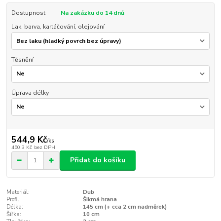
Dostupnost
Na zakázku do 14 dnů
Lak, barva, kartáčování, olejování
Těsnění
Úprava délky
544,9 Kč
/
ks
450,3 Kč
bez DPH
Přidat do košíku
Materiál:
Dub
Profil:
Šikmá hrana
Délka:
145 cm (+ cca 2 cm nadměrek)
Šířka:
10 cm