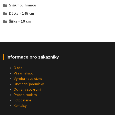
S šikmou hranou
Délka - 145 cm
Šířka - 10 cm
Informace pro zákazníky
O nás
Vše o nákupu
Výroba na zakázku
Obchodní podmínky
Ochrana soukromí
Práce s cookies
Fotogalerie
Kontakty