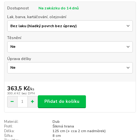
Dostupnost
Na zakázku do 14 dnů
Lak, barva, kartáčování, olejování
Těsnění
Úprava délky
363,5 Kč
/
ks
300,4 Kč
bez DPH
Přidat do košíku
Materiál:
Dub
Profil:
Šikmá hrana
Délka:
125 cm (+ cca 2 cm nadměrek)
Šířka:
8 cm