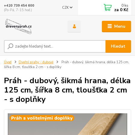
0
ks
+420 739 454 600
CZK
za
0 Kč
(Po-Pá, 7-15 hod.)
Menu
Hledat
Úvod
Dveřní prahy - dubové
Práh - dubový, šikmá hrana, délka 125 cm,
šířka 8 cm, tloušťka 2 cm - s doplňky
Práh - dubový, šikmá hrana, délka
125 cm, šířka 8 cm, tloušťka 2 cm
- s doplňky