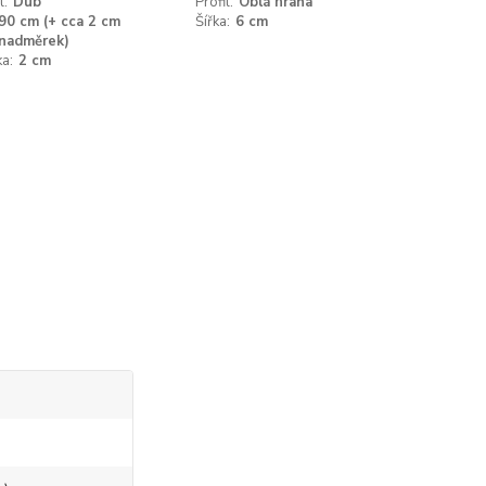
l:
Dub
Profil:
Oblá hrana
90 cm (+ cca 2 cm
Šířka:
6 cm
nadměrek)
a:
2 cm