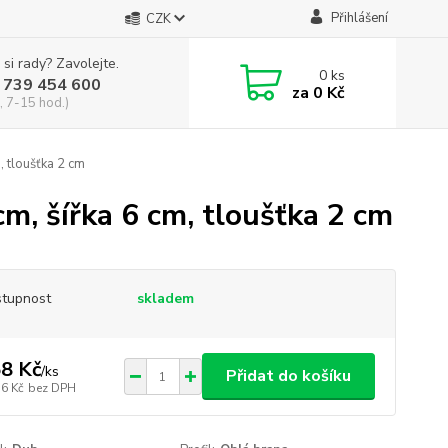
Přihlášení
CZK
 si rady? Zavolejte.
0
ks
 739 454 600
za
0 Kč
, 7-15 hod.)
, tloušťka 2 cm
cm, šířka 6 cm, tloušťka 2 cm
tupnost
skladem
8 Kč
/
ks
Přidat do košíku
,6 Kč
bez DPH