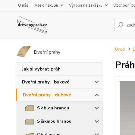
O nás
Vše o nákupu
Výroba na zakázku
Obchodní p
Úvod
D
Dveřní prahy
Práh
Jak si vybrat práh
Dveřní prahy - bukové
Dveřní prahy - dubové
S oblou hranou
S šikmou hranou
Oblé prahy