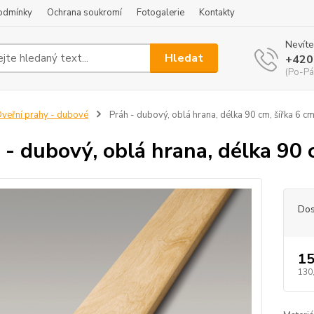
odmínky
Ochrana soukromí
Fotogalerie
Kontakty
Nevíte
Hledat
+420
(Po-Pá
veřní prahy - dubové
Práh - dubový, oblá hrana, délka 90 cm, šířka 6 cm
 - dubový, oblá hrana, délka 90 
Dos
15
130