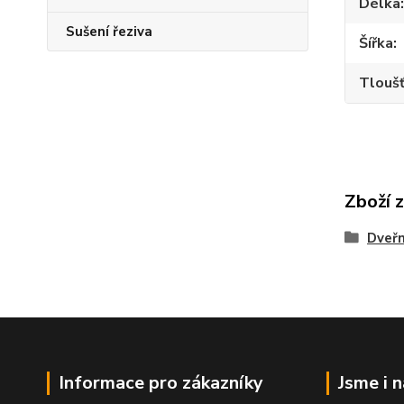
Délka
Sušení řeziva
Šířka
Tlouš
Zboží 
Dveřn
Informace pro zákazníky
Jsme i 