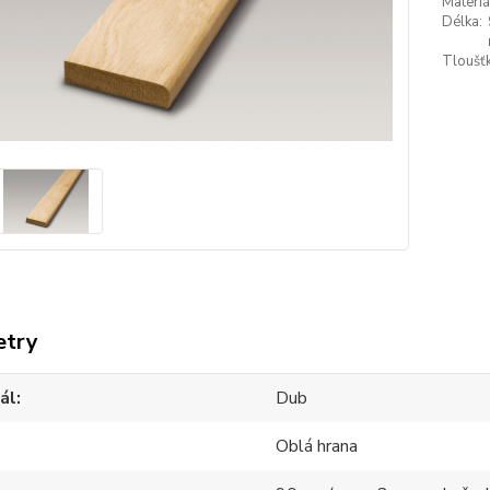
Materiá
Délka:
Tloušťk
etry
ál
Dub
Oblá hrana