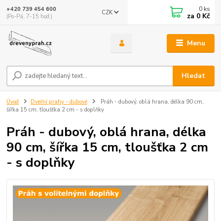
0
ks
+420 739 454 600
CZK
za
0 Kč
(Po-Pá, 7-15 hod.)
Menu
Hledat
Úvod
Dveřní prahy - dubové
Práh - dubový, oblá hrana, délka 90 cm,
šířka 15 cm, tloušťka 2 cm - s doplňky
Práh - dubový, oblá hrana, délka
90 cm, šířka 15 cm, tloušťka 2 cm
- s doplňky