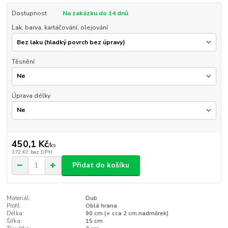
Dostupnost
Na zakázku do 14 dnů
Lak, barva, kartáčování, olejování
Těsnění
Úprava délky
450,1 Kč
/
ks
372 Kč
bez DPH
Přidat do košíku
Materiál:
Dub
Profil:
Oblá hrana
Délka:
90 cm (+ cca 2 cm nadměrek)
Šířka:
15 cm