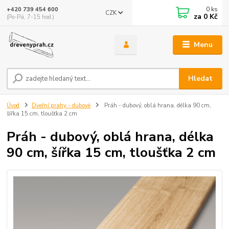
0
ks
+420 739 454 600
CZK
za
0 Kč
(Po-Pá, 7-15 hod.)
Menu
Hledat
Úvod
Dveřní prahy - dubové
Práh - dubový, oblá hrana, délka 90 cm,
šířka 15 cm, tloušťka 2 cm
Práh - dubový, oblá hrana, délka
90 cm, šířka 15 cm, tloušťka 2 cm