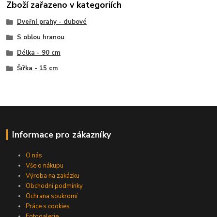
Zboží zařazeno v kategoriích
Dveřní prahy - dubové
S oblou hranou
Délka - 90 cm
Šířka - 15 cm
Informace pro zákazníky
O nás
Vše o nákupu
Výroba na zakázku
Obchodní podmínky
Ochrana soukromí
Práce s cookies
Fotogalerie