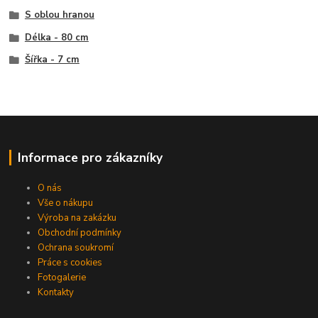
S oblou hranou
Délka - 80 cm
Šířka - 7 cm
Informace pro zákazníky
O nás
Vše o nákupu
Výroba na zakázku
Obchodní podmínky
Ochrana soukromí
Práce s cookies
Fotogalerie
Kontakty