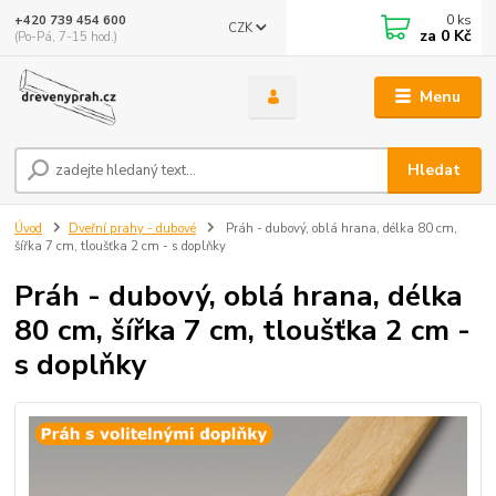
0
ks
+420 739 454 600
CZK
za
0 Kč
(Po-Pá, 7-15 hod.)
Menu
Hledat
Úvod
Dveřní prahy - dubové
Práh - dubový, oblá hrana, délka 80 cm,
šířka 7 cm, tloušťka 2 cm - s doplňky
Práh - dubový, oblá hrana, délka
80 cm, šířka 7 cm, tloušťka 2 cm -
s doplňky