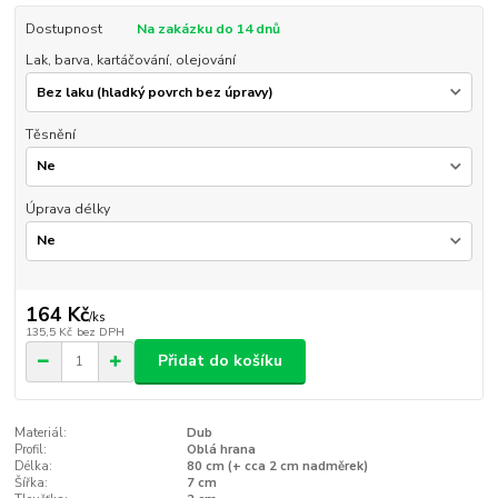
Dostupnost
Na zakázku do 14 dnů
Lak, barva, kartáčování, olejování
Těsnění
Úprava délky
164 Kč
/
ks
135,5 Kč
bez DPH
Přidat do košíku
Materiál:
Dub
Profil:
Oblá hrana
Délka:
80 cm (+ cca 2 cm nadměrek)
Šířka:
7 cm