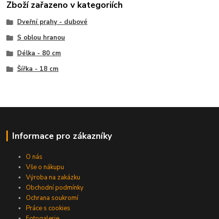
Zboží zařazeno v kategoriích
Dveřní prahy - dubové
S oblou hranou
Délka - 80 cm
Šířka - 18 cm
Informace pro zákazníky
O nás
Vše o nákupu
Výroba na zakázku
Obchodní podmínky
Ochrana soukromí
Práce s cookies
Fotogalerie