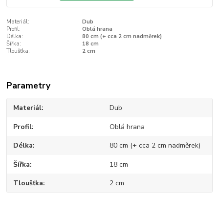
Materiál:
Dub
Profil:
Oblá hrana
Délka:
80 cm (+ cca 2 cm nadměrek)
Šířka:
18 cm
Tloušťka:
2 cm
Parametry
Materiál
Dub
Profil
Oblá hrana
Délka
80 cm (+ cca 2 cm nadměrek)
Šířka
18 cm
Tloušťka
2 cm