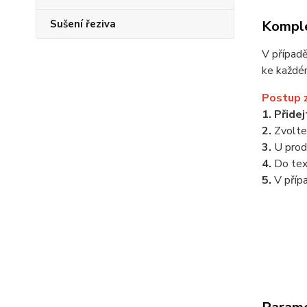
Komple
Sušení řeziva
V případ
ke každé
Postup 
1. Přide
2.
Zvolt
3.
U prod
4.
Do te
5.
V příp