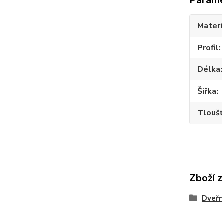
Param
Materi
Profil
Délka
Šířka
Tlouš
Zboží 
Dveřn