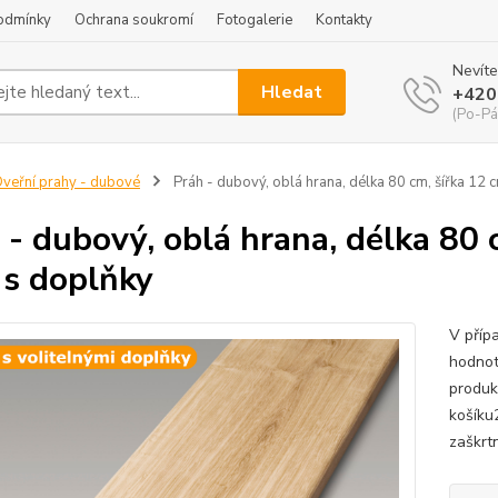
odmínky
Ochrana soukromí
Fotogalerie
Kontakty
Nevíte
Hledat
+420
(Po-Pá
veřní prahy - dubové
Práh - dubový, oblá hrana, délka 80 cm, šířka 12 c
 - dubový, oblá hrana, délka 80 
 s doplňky
V příp
hodnot
produk
košíku
zaškrtn