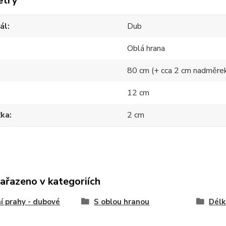
etry
ál
Dub
Oblá hrana
80 cm (+ cca 2 cm nadměre
12 cm
ťka
2 cm
zařazeno v kategoriích
í prahy - dubové
S oblou hranou
Délk