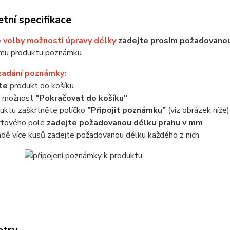
tní specifikace
ě
volby možnosti úpravy délky
zadejte prosím požadovanou
mu produktu poznámku.
zadání poznámky:
jte
produkt do košíku
e možnost
"Pokračovat do košíku"
uktu zaškrtněte políčko
"Připojit poznámku"
(viz obrázek níže)
xtového pole
zadejte požadovanou délku prahu v mm
adě více kusů zadejte požadovanou délku každého z nich