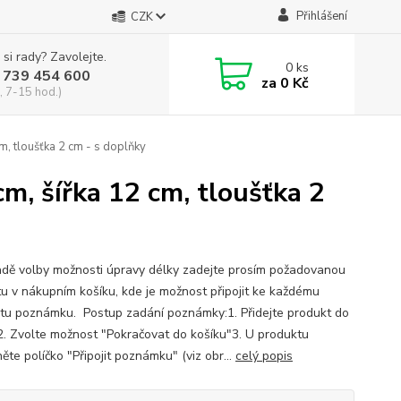
Přihlášení
CZK
 si rady? Zavolejte.
0
ks
 739 454 600
za
0 Kč
, 7-15 hod.)
m, tloušťka 2 cm - s doplňky
cm, šířka 12 cm, tloušťka 2
adě volby možnosti úpravy délky zadejte prosím požadovanou
u v nákupním košíku, kde je možnost připojit ke každému
tu poznámku. Postup zadání poznámky:1. Přidejte produkt do
2. Zvolte možnost "Pokračovat do košíku"3. U produktu
ěte políčko "Připojit poznámku" (viz obr...
celý popis