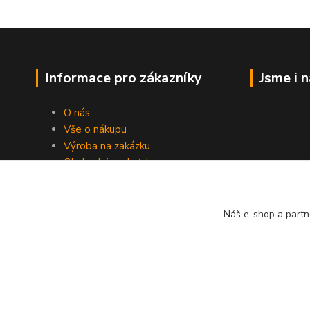
Informace pro zákazníky
Jsme i 
O nás
Vše o nákupu
Výroba na zakázku
Obchodní podmínky
Ochrana soukromí
Práce s cookies
Fotogalerie
Náš e-shop a partn
Kontakty