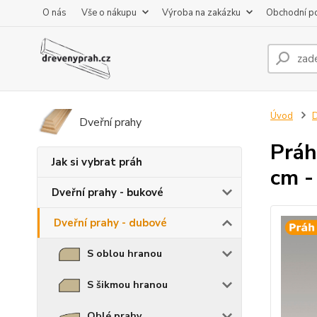
O nás
Vše o nákupu
Výroba na zakázku
Obchodní p
Úvod
D
Dveřní prahy
Práh
Jak si vybrat práh
cm -
Dveřní prahy - bukové
Dveřní prahy - dubové
S oblou hranou
S šikmou hranou
Oblé prahy