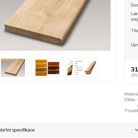
Dos
Lak
ole
Těs
Úpr
31
261
Materiá
Délka:
Tloušťk
etní specifikace