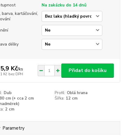
tupnost
Na zakázku do 14 dnů
, barva, kartáčování,
jování
nění
ava délky
5,9 Kč
/
ks
Přidat do košíku
,1 Kč
bez DPH
l:
Dub
Profil:
Oblá hrana
80 cm (+ cca 2 cm
Šířka:
12 cm
nadměrek)
a:
2 cm
Parametry