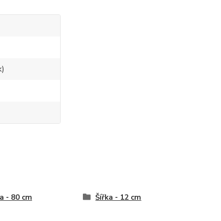
k)
a - 80 cm
Šířka - 12 cm