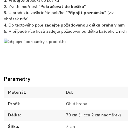
1. Přidejte
produkt do košíku
2.
Zvolte možnost
"Pokračovat do košíku"
3.
U produktu zaškrtněte políčko
"Připojit poznámku"
(viz
obrázek níže)
4.
Do textového pole
zadejte požadovanou délku prahu v mm
5.
V případě více kusů zadejte požadovanou délku každého z nich
Parametry
Materiál
Dub
Profil
Oblá hrana
Délka
70 cm (+ cca 2 cm nadměrek)
Šířka
7 cm