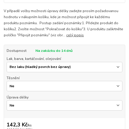
V případě volby možnosti úpravy délky zadejte prosím požadovanou
hodnotu v nákupním košíku, kde je možnost připojit ke každému
produktu poznámku. Postup zadání poznámky:1. Přidejte produkt do
košíku2. Zvolte možnost "Pokračovat do košíku"3. U produktu zaškrtněte
políčko "Připojit poznámku" (viz obr...
celý popis
Dostupnost
Na zakázku do 14 dnů
Lak, barva, kartáčování, olejování
Těsnění
Úprava délky
142,3 Kč
/
ks