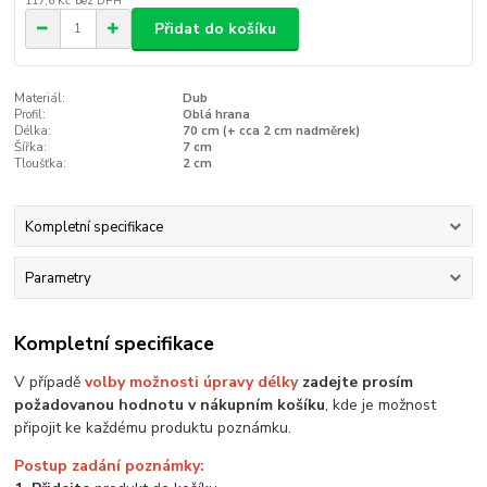
117,6 Kč
bez DPH
Přidat do košíku
Materiál:
Dub
Profil:
Oblá hrana
Délka:
70 cm (+ cca 2 cm nadměrek)
Šířka:
7 cm
Tloušťka:
2 cm
Kompletní specifikace
Parametry
Kompletní specifikace
V případě
volby možnosti úpravy délky
zadejte prosím
požadovanou hodnotu v nákupním košíku
, kde je možnost
připojit ke každému produktu poznámku.
Postup zadání poznámky: