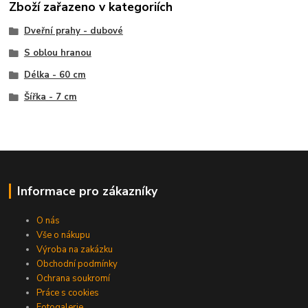
Zboží zařazeno v kategoriích
Dveřní prahy - dubové
S oblou hranou
Délka - 60 cm
Šířka - 7 cm
Informace pro zákazníky
O nás
Vše o nákupu
Výroba na zakázku
Obchodní podmínky
Ochrana soukromí
Práce s cookies
Fotogalerie