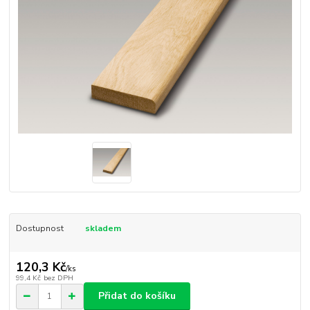
Dostupnost
skladem
120,3 Kč
/
ks
99,4 Kč
bez DPH
Přidat do košíku