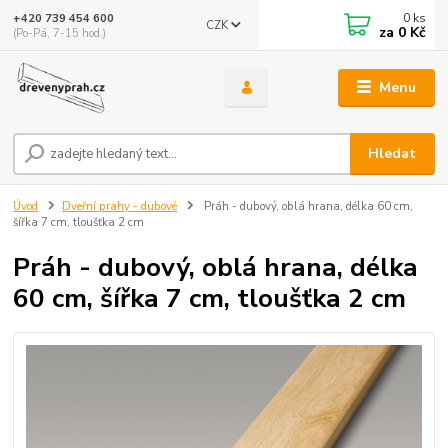
0
ks
+420 739 454 600
CZK
za
0 Kč
(Po-Pá, 7-15 hod.)
Menu
Hledat
Úvod
Dveřní prahy - dubové
Práh - dubový, oblá hrana, délka 60 cm,
šířka 7 cm, tloušťka 2 cm
Práh - dubový, oblá hrana, délka
60 cm, šířka 7 cm, tloušťka 2 cm