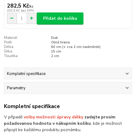
282,5 Kč
/
ks
233,5 Kč
bez DPH
Přidat do košíku
Materiál:
Dub
Profil:
Oblá hrana
Délka:
60 cm (+ cca 2 cm nadměrek)
Šířka:
15 cm
Tloušťka:
2 cm
Kompletní specifikace
Parametry
Kompletní specifikace
V případě
volby možnosti úpravy délky
zadejte prosím
požadovanou hodnotu v nákupním košíku
, kde je možnost
připojit ke každému produktu poznámku.