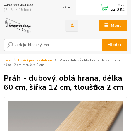
0
ks
+420 739 454 600
CZK
za
0 Kč
(Po-Pá, 7-15 hod.)
Menu
Hledat
Úvod
Dveřní prahy - dubové
Práh - dubový, oblá hrana, délka 60 cm,
šířka 12 cm, tloušťka 2 cm
Práh - dubový, oblá hrana, délka
60 cm, šířka 12 cm, tloušťka 2 cm