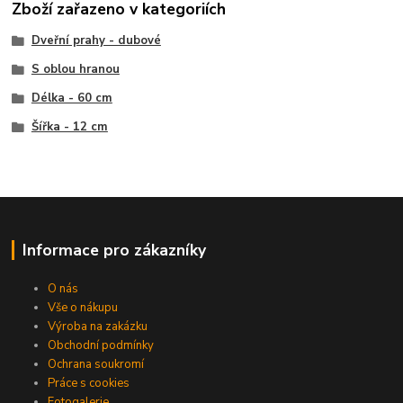
Zboží zařazeno v kategoriích
Dveřní prahy - dubové
S oblou hranou
Délka - 60 cm
Šířka - 12 cm
Informace pro zákazníky
O nás
Vše o nákupu
Výroba na zakázku
Obchodní podmínky
Ochrana soukromí
Práce s cookies
Fotogalerie