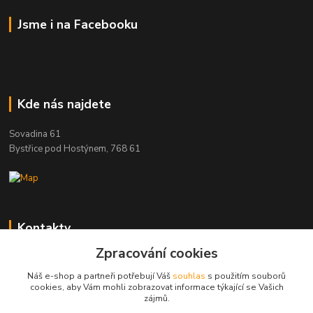
Jsme i na Facebooku
Kde nás najdete
Sovadina 61
Bystřice pod Hostýnem, 768 61
Kontakty
Zpracování cookies
DŘEVOPRODUKT BEDNAŘÍK s.r.o.
+420 739 454 600
Náš e-shop a partneři potřebují Váš
souhlas
s použitím souborů
(Po-Pá, 7-15 hod.)
cookies, aby Vám mohli zobrazovat informace týkající se Vašich
zájmů.
info@drevenyprah.cz