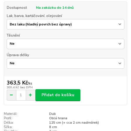
Dostupnost
Na zakázku do 14 dnů
Lak, barva, kartáčování, olejování
Těsnění
Úprava délky
363,5 Kč
/
ks
300,4 Kč
bez DPH
Přidat do košíku
Materiál:
Dub
Profil:
Oblá hrana
Délka:
125 cm (+ cca 2 cm nadměrek)
Šířka:
8 cm