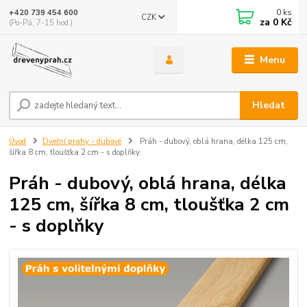
0
ks
+420 739 454 600
CZK
za
0 Kč
(Po-Pá, 7-15 hod.)
Menu
Hledat
Úvod
Dveřní prahy - dubové
Práh - dubový, oblá hrana, délka 125 cm,
šířka 8 cm, tloušťka 2 cm - s doplňky
Práh - dubový, oblá hrana, délka
125 cm, šířka 8 cm, tloušťka 2 cm
- s doplňky