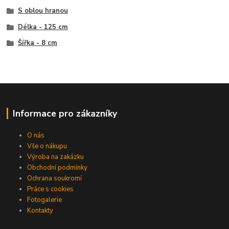
S oblou hranou
Délka - 125 cm
Šířka - 8 cm
Informace pro zákazníky
O nás
Vše o nákupu
Výroba na zakázku
Obchodní podmínky
Ochrana soukromí
Práce s cookies
Fotogalerie
Kontakty