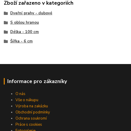
Zboží zařazeno v kategoriích
Dveřní prahy - dubové
S oblou hranou
Délka - 100 cm
Šířka - 6 cm
Informace pro zákazníky
O nás
Vše o nákupu
Výroba na zakázku
Obchodní podmínky
Ochrana soukromí
Práce s cookies
Fotogalerie