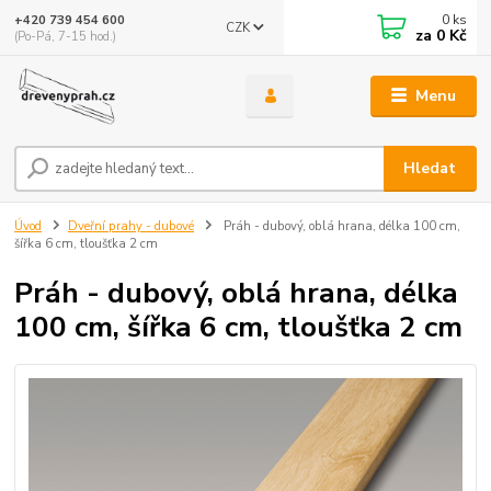
0
ks
+420 739 454 600
CZK
za
0 Kč
(Po-Pá, 7-15 hod.)
Menu
Hledat
Úvod
Dveřní prahy - dubové
Práh - dubový, oblá hrana, délka 100 cm,
šířka 6 cm, tloušťka 2 cm
Práh - dubový, oblá hrana, délka
100 cm, šířka 6 cm, tloušťka 2 cm