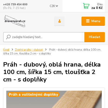
0
ks
+420 739 454 600
CZK
za
0 Kč
(Po-Pá, 7-15 hod.)
Menu
Hledat
Úvod
Dveřní prahy - dubové
Práh - dubový, oblá hrana, délka 100 cm,
šířka 15 cm, tloušťka 2 cm - s doplňky
Práh - dubový, oblá hrana, délka
100 cm, šířka 15 cm, tloušťka 2
cm - s doplňky