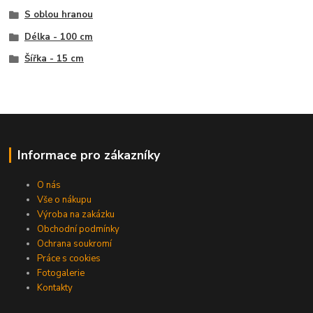
S oblou hranou
Délka - 100 cm
Šířka - 15 cm
Informace pro zákazníky
O nás
Vše o nákupu
Výroba na zakázku
Obchodní podmínky
Ochrana soukromí
Práce s cookies
Fotogalerie
Kontakty