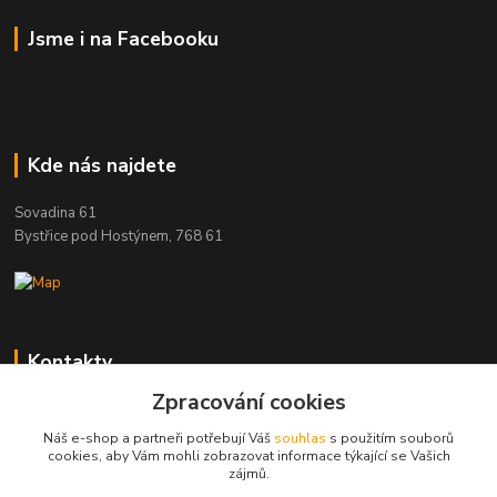
Jsme i na Facebooku
Kde nás najdete
Sovadina 61
Bystřice pod Hostýnem, 768 61
Kontakty
Zpracování cookies
DŘEVOPRODUKT BEDNAŘÍK s.r.o.
+420 739 454 600
Náš e-shop a partneři potřebují Váš
souhlas
s použitím souborů
(Po-Pá, 7-15 hod.)
cookies, aby Vám mohli zobrazovat informace týkající se Vašich
zájmů.
info@drevenyprah.cz