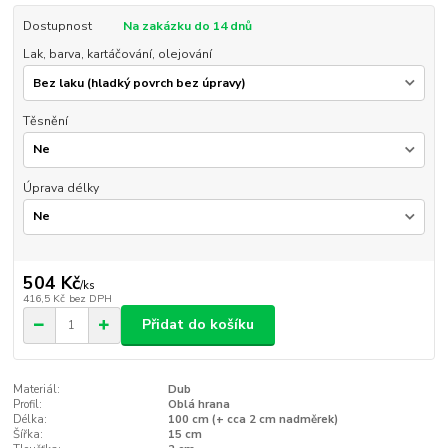
Dostupnost
Na zakázku do 14 dnů
Lak, barva, kartáčování, olejování
Těsnění
Úprava délky
504 Kč
/
ks
416,5 Kč
bez DPH
Přidat do košíku
Materiál:
Dub
Profil:
Oblá hrana
Délka:
100 cm (+ cca 2 cm nadměrek)
Šířka:
15 cm