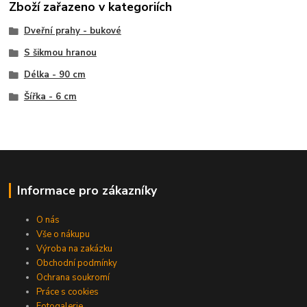
Zboží zařazeno v kategoriích
Dveřní prahy - bukové
S šikmou hranou
Délka - 90 cm
Šířka - 6 cm
Informace pro zákazníky
O nás
Vše o nákupu
Výroba na zakázku
Obchodní podmínky
Ochrana soukromí
Práce s cookies
Fotogalerie