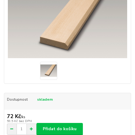
Dostupnost
skladem
72 Kč
/
ks
59,5 Kč
bez DPH
Přidat do košíku