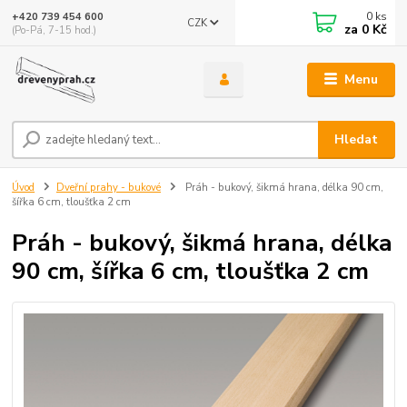
0
ks
+420 739 454 600
CZK
za
0 Kč
(Po-Pá, 7-15 hod.)
Menu
Hledat
Úvod
Dveřní prahy - bukové
Práh - bukový, šikmá hrana, délka 90 cm,
šířka 6 cm, tloušťka 2 cm
Práh - bukový, šikmá hrana, délka
90 cm, šířka 6 cm, tloušťka 2 cm