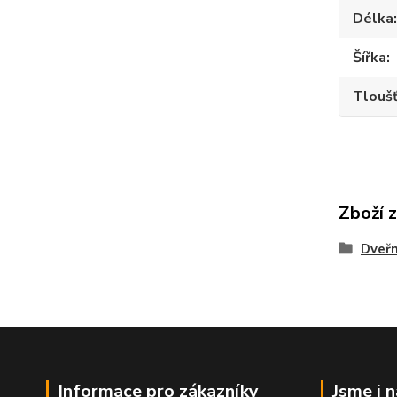
Délka
Šířka
Tlouš
Zboží 
Dveřn
Informace pro zákazníky
Jsme i 