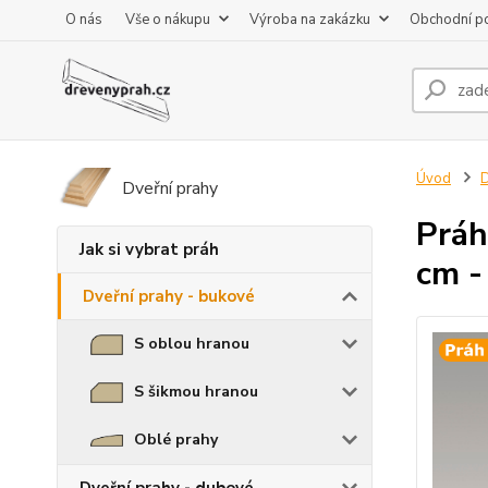
O nás
Vše o nákupu
Výroba na zakázku
Obchodní p
Úvod
D
Dveřní prahy
Práh
Jak si vybrat práh
cm -
Dveřní prahy - bukové
S oblou hranou
S šikmou hranou
Oblé prahy