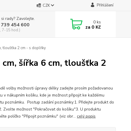
Přihlášení
CZK
 si rady? Zavolejte.
0
ks
 739 454 600
za
0 Kč
, 7-15 hod.)
, tloušťka 2 cm - s doplňky
 cm, šířka 6 cm, tloušťka 2
adě volby možnosti úpravy délky zadejte prosím požadovanou
u v nákupním košíku, kde je možnost připojit ke každému
tu poznámku. Postup zadání poznámky:1. Přidejte produkt do
2. Zvolte možnost "Pokračovat do košíku"3. U produktu
ěte políčko "Připojit poznámku" (viz obr...
celý popis