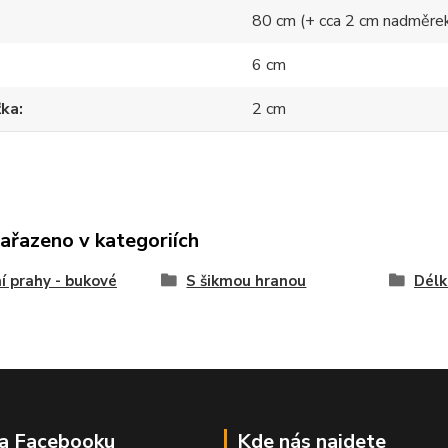
80 cm (+ cca 2 cm nadměre
6 cm
ťka
2 cm
zařazeno v kategoriích
í prahy - bukové
S šikmou hranou
Délk
na Facebooku
Kde nás najdete