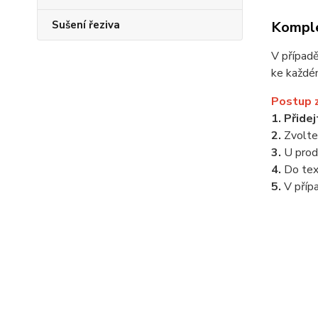
Komple
Sušení řeziva
V případ
ke každé
Postup 
1. Přide
2.
Zvolt
3.
U prod
4.
Do te
5.
V příp