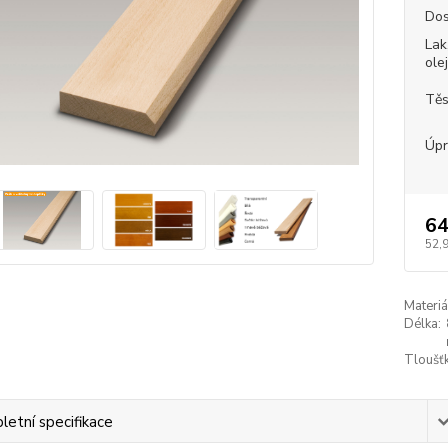
Dos
Lak
ole
Těs
Úpr
64
52,9
Materiá
Délka:
Tloušťk
etní specifikace