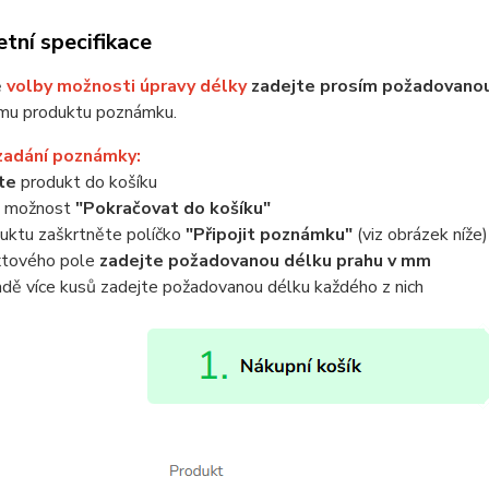
tní specifikace
ě
volby možnosti úpravy délky
zadejte prosím požadovanou
mu produktu poznámku.
zadání poznámky:
jte
produkt do košíku
e možnost
"Pokračovat do košíku"
uktu zaškrtněte políčko
"Připojit poznámku"
(viz obrázek níže)
xtového pole
zadejte požadovanou délku prahu v mm
adě více kusů zadejte požadovanou délku každého z nich