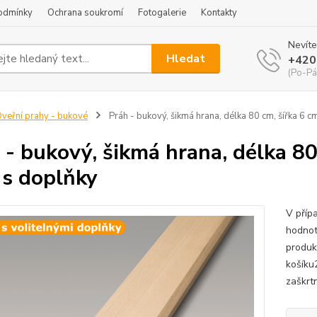
odmínky
Ochrana soukromí
Fotogalerie
Kontakty
Nevíte
Hledat
+420
(Po-Pá
veřní prahy - bukové
Práh - bukový, šikmá hrana, délka 80 cm, šířka 6 cm
 - bukový, šikmá hrana, délka 80
 s doplňky
V příp
hodnot
produk
košíku
zaškrtn