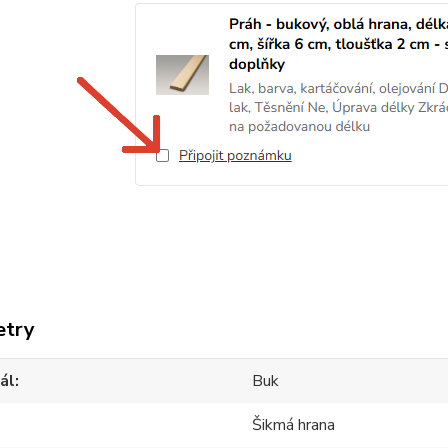
etry
ál
Buk
Šikmá hrana