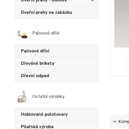
Dveřní prahy - dubové
Dveřní prahy na zakázku
Palivové dříví
Palivové dříví
Dřevěné brikety
Dřevní odpad
Ostatní výrobky
Hoblované polotovary
Kompl
Pilařská výroba