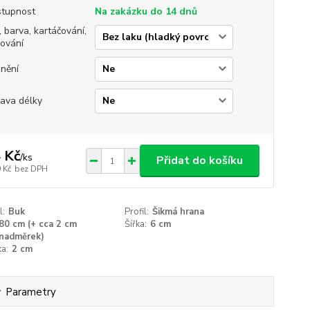
tupnost
Na zakázku do 14 dnů
, barva, kartáčování,
jování
nění
ava délky
 Kč
/
ks
Přidat do košíku
 Kč
bez DPH
l:
Buk
Profil:
Šikmá hrana
80 cm (+ cca 2 cm
Šířka:
6 cm
nadměrek)
a:
2 cm
Parametry