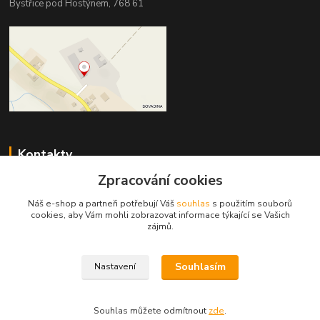
Bystřice pod Hostýnem, 768 61
Kontakty
Zpracování cookies
DŘEVOPRODUKT BEDNAŘÍK s.r.o.
+420 739 454 600
Náš e-shop a partneři potřebují Váš
souhlas
s použitím souborů
(Po-Pá, 7-15 hod.)
cookies, aby Vám mohli zobrazovat informace týkající se Vašich
zájmů.
info@drevenyprah.cz
Souhlasím
Nastavení
Souhlas můžete odmítnout
zde
.