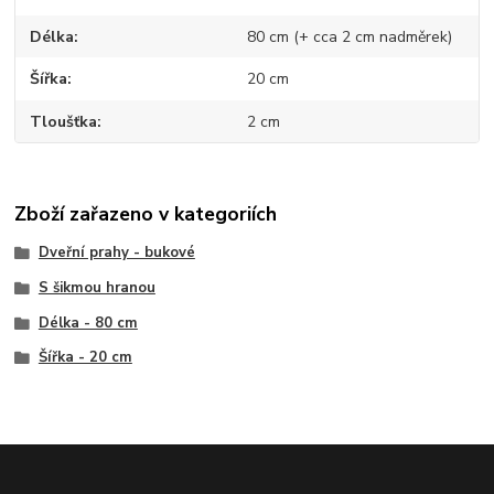
Délka
80 cm (+ cca 2 cm nadměrek)
Šířka
20 cm
Tloušťka
2 cm
Zboží zařazeno v kategoriích
Dveřní prahy - bukové
S šikmou hranou
Délka - 80 cm
Šířka - 20 cm