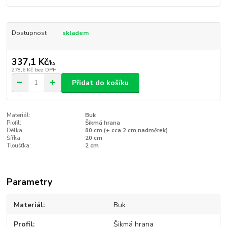
Dostupnost
skladem
337,1 Kč
/
ks
278,6 Kč
bez DPH
Přidat do košíku
Materiál:
Buk
Profil:
Šikmá hrana
Délka:
80 cm (+ cca 2 cm nadměrek)
Šířka:
20 cm
Tloušťka:
2 cm
Parametry
Materiál
Buk
Profil
Šikmá hrana