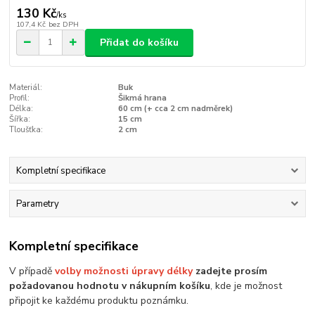
130 Kč
/
ks
107,4 Kč
bez DPH
Přidat do košíku
Materiál:
Buk
Profil:
Šikmá hrana
Délka:
60 cm (+ cca 2 cm nadměrek)
Šířka:
15 cm
Tloušťka:
2 cm
Kompletní specifikace
Parametry
Kompletní specifikace
V případě
volby možnosti úpravy délky
zadejte prosím
požadovanou hodnotu v nákupním košíku
, kde je možnost
připojit ke každému produktu poznámku.