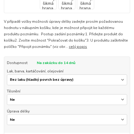
V případě volby možnosti úpravy délky zadejte prosím požadovanou
hodnotu v nákupním košíku, kde je možnost připojit ke každému
produktu poznámku. Postup zadání poznámky:1. Přidejte produkt do
košíku2. Zvolte možnost "Pokračovat do košíku"3. U produktu zaškrtněte
políčko "Připojit poznámku" (viz obr...
celý popis
Dostupnost
Na zakázku do 14 dnů
Lak, barva, kartáčování, olejování
Těsnění
Úprava délky