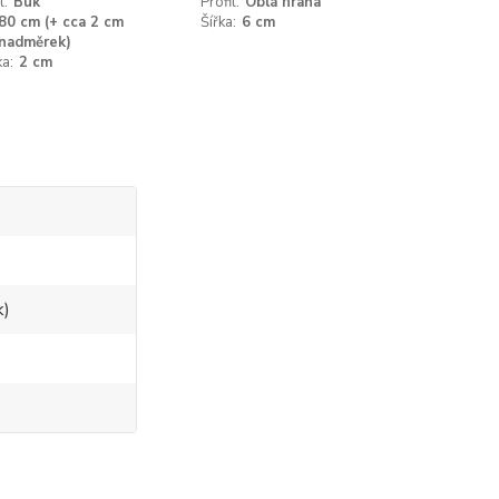
l:
Buk
Profil:
Oblá hrana
80 cm (+ cca 2 cm
Šířka:
6 cm
nadměrek)
a:
2 cm
k)