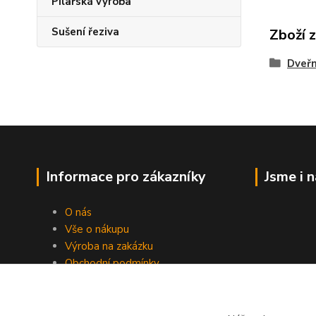
Pilařská výroba
Sušení řeziva
Zboží 
Dveřn
Informace pro zákazníky
Jsme i 
O nás
Vše o nákupu
Výroba na zakázku
Obchodní podmínky
Ochrana soukromí
Práce s cookies
Fotogalerie