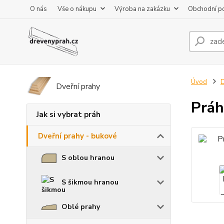
O nás
Vše o nákupu
Výroba na zakázku
Obchodní p
Úvod
D
Dveřní prahy
Práh
Jak si vybrat práh
Dveřní prahy - bukové
S oblou hranou
S šikmou hranou
Oblé prahy