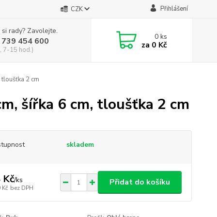
Přihlášení
CZK
 si rady? Zavolejte.
0
ks
 739 454 600
za
0 Kč
, 7-15 hod.)
 tloušťka 2 cm
cm, šířka 6 cm, tloušťka 2 cm
tupnost
skladem
 Kč
/
ks
Přidat do košíku
 Kč
bez DPH