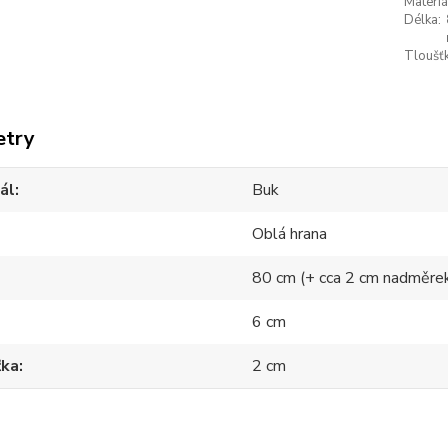
Materiá
Délka:
Tloušťk
etry
ál
Buk
Oblá hrana
80 cm (+ cca 2 cm nadměre
6 cm
ťka
2 cm