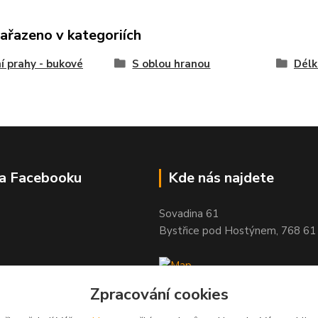
zařazeno v kategoriích
í prahy - bukové
S oblou hranou
Délk
na Facebooku
Kde nás najdete
Sovadina 61
Bystřice pod Hostýnem, 768 61
Zpracování cookies