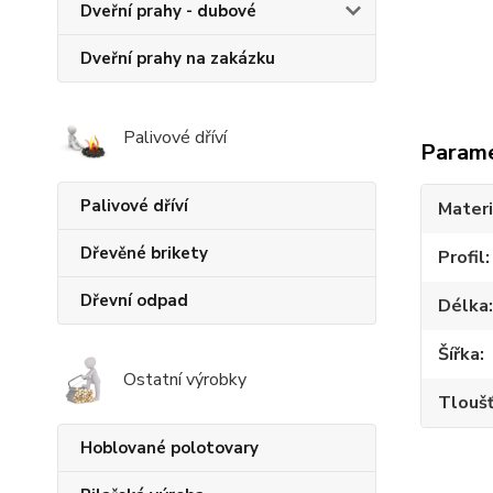
Dveřní prahy - dubové
Dveřní prahy na zakázku
Palivové dříví
Param
Palivové dříví
Materi
Dřevěné brikety
Profil
Dřevní odpad
Délka
Šířka
Ostatní výrobky
Tlouš
Hoblované polotovary