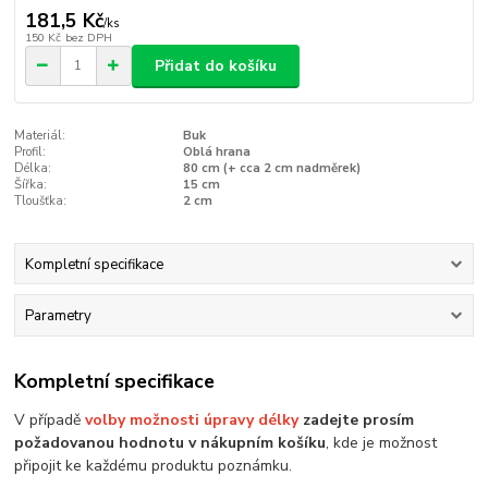
181,5 Kč
/
ks
150 Kč
bez DPH
Přidat do košíku
Materiál:
Buk
Profil:
Oblá hrana
Délka:
80 cm (+ cca 2 cm nadměrek)
Šířka:
15 cm
Tloušťka:
2 cm
Kompletní specifikace
Parametry
Kompletní specifikace
V případě
volby možnosti úpravy délky
zadejte prosím
požadovanou hodnotu v nákupním košíku
, kde je možnost
připojit ke každému produktu poznámku.