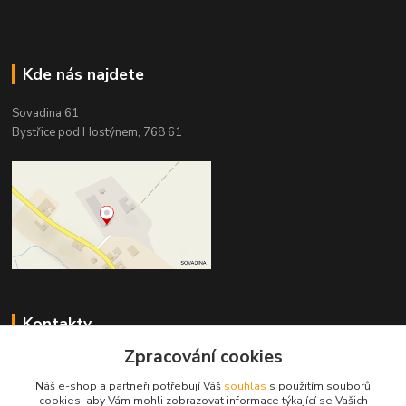
Kde nás najdete
Sovadina 61
Bystřice pod Hostýnem, 768 61
Kontakty
Zpracování cookies
DŘEVOPRODUKT BEDNAŘÍK s.r.o.
+420 739 454 600
Náš e-shop a partneři potřebují Váš
souhlas
s použitím souborů
(Po-Pá, 7-15 hod.)
cookies, aby Vám mohli zobrazovat informace týkající se Vašich