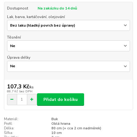
Dostupnost
Na zakázku do 14 dnů
Lak, barva, kartáčování, olejování
Těsnění
Úprava délky
107,3 Kč
/
ks
88,7 Kč
bez DPH
Přidat do košíku
Materiál:
Buk
Profil:
Oblá hrana
Délka:
80 cm (+ cca 2 cm nadměrek)
Šířka:
10 cm