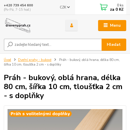
0
ks
+420 739 454 600
CZK
za
0 Kč
(Po-Pá, 7-15 hod.)
Menu
Hledat
Úvod
Dveřní prahy - bukové
Práh - bukový, oblá hrana, délka 80 cm,
šířka 10 cm, tloušťka 2 cm - s doplňky
Práh - bukový, oblá hrana, délka
80 cm, šířka 10 cm, tloušťka 2 cm
- s doplňky