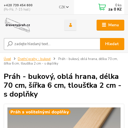
0
ks
+420 739 454 600
CZK
za
0 Kč
(Po-Pá, 7-15 hod.)
Menu
Hledat
Úvod
Dveřní prahy - bukové
Práh - bukový, oblá hrana, délka 70 cm,
šířka 6 cm, tloušťka 2 cm - s doplňky
Práh - bukový, oblá hrana, délka
70 cm, šířka 6 cm, tloušťka 2 cm -
s doplňky