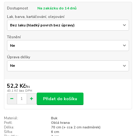
Dostupnost
Na zakázku do 14 dnů
Lak, barva, kartáčování, olejování
Těsnění
Úprava délky
52,2 Kč
/
ks
43,1 Kč
bez DPH
Přidat do košíku
Materiál:
Buk
Profil:
Oblá hrana
Délka:
70 cm (+ cca 2 cm nadměrek)
Šířka:
6 cm