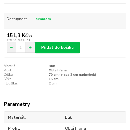
Dostupnost
skladem
151,3 Kč
/
ks
125 Kč
bez DPH
Přidat do košíku
Materiál:
Buk
Profil:
Oblá hrana
Délka:
70 cm (+ cca 2 cm nadměrek)
Šířka:
15 cm
Tloušťka:
2 cm
Parametry
Materiál
Buk
Profil
Oblá hrana