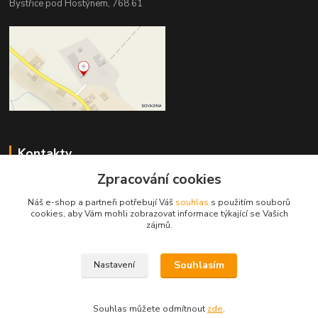
Bystřice pod Hostýnem, 768 61
Kontakty
Zpracování cookies
DŘEVOPRODUKT BEDNAŘÍK s.r.o.
+420 739 454 600
Náš e-shop a partneři potřebují Váš
souhlas
s použitím souborů
(Po-Pá, 7-15 hod.)
cookies, aby Vám mohli zobrazovat informace týkající se Vašich
zájmů.
info@drevenyprah.cz
Souhlasím
Nastavení
Souhlas můžete odmítnout
zde
.