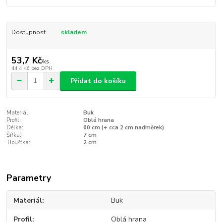
Dostupnost
skladem
53,7 Kč
/
ks
44,4 Kč
bez DPH
Přidat do košíku
Materiál:
Buk
Profil:
Oblá hrana
Délka:
60 cm (+ cca 2 cm nadměrek)
Šířka:
7 cm
Tloušťka:
2 cm
Parametry
Materiál
Buk
Profil
Oblá hrana