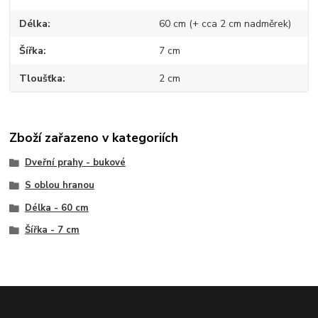
Délka
60 cm (+ cca 2 cm nadměrek)
Šířka
7 cm
Tloušťka
2 cm
Zboží zařazeno v kategoriích
Dveřní prahy - bukové
S oblou hranou
Délka - 60 cm
Šířka - 7 cm