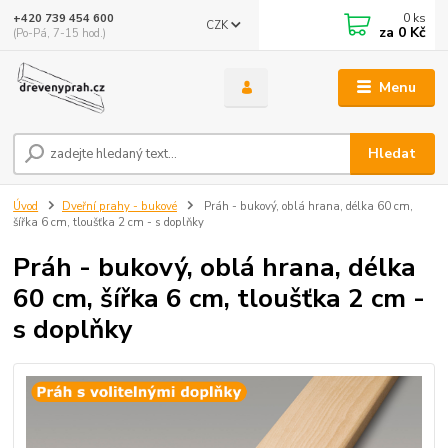
0
ks
+420 739 454 600
CZK
za
0 Kč
(Po-Pá, 7-15 hod.)
Menu
Hledat
Úvod
Dveřní prahy - bukové
Práh - bukový, oblá hrana, délka 60 cm,
šířka 6 cm, tloušťka 2 cm - s doplňky
Práh - bukový, oblá hrana, délka
60 cm, šířka 6 cm, tloušťka 2 cm -
s doplňky