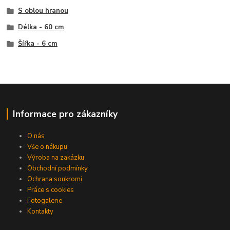
S oblou hranou
Délka - 60 cm
Šířka - 6 cm
Informace pro zákazníky
O nás
Vše o nákupu
Výroba na zakázku
Obchodní podmínky
Ochrana soukromí
Práce s cookies
Fotogalerie
Kontakty