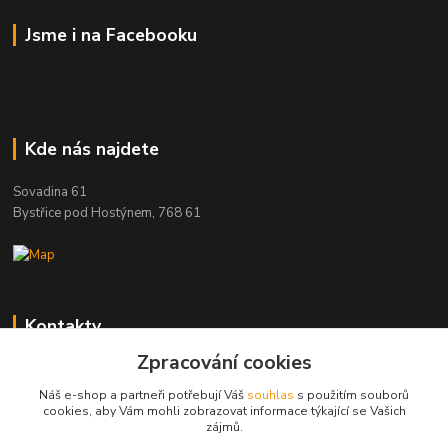
Jsme i na Facebooku
Kde nás najdete
Sovadina 61
Bystřice pod Hostýnem, 768 61
Kontakty
Zpracování cookies
DŘEVOPRODUKT BEDNAŘÍK s.r.o.
+420 739 454 600
Náš e-shop a partneři potřebují Váš
souhlas
s použitím souborů
(Po-Pá, 7-15 hod.)
cookies, aby Vám mohli zobrazovat informace týkající se Vašich
zájmů.
info@drevenyprah.cz