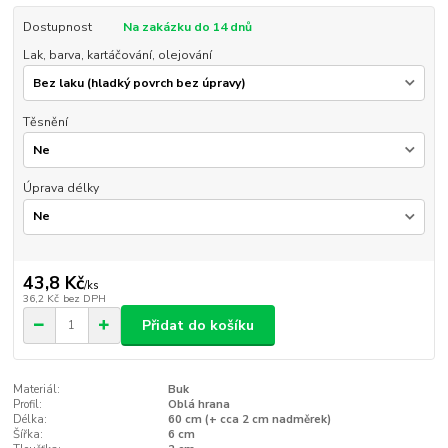
Dostupnost
Na zakázku do 14 dnů
Lak, barva, kartáčování, olejování
Těsnění
Úprava délky
43,8 Kč
/
ks
36,2 Kč
bez DPH
Přidat do košíku
Materiál:
Buk
Profil:
Oblá hrana
Délka:
60 cm (+ cca 2 cm nadměrek)
Šířka:
6 cm