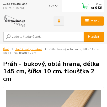
0
ks
+420 739 454 600
CZK
za
0 Kč
(Po-Pá, 7-15 hod.)
Menu
Hledat
Úvod
Dveřní prahy - bukové
Práh - bukový, oblá hrana, délka 145 cm,
šířka 10 cm, tloušťka 2 cm
Práh - bukový, oblá hrana, délka
145 cm, šířka 10 cm, tloušťka 2
cm