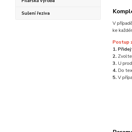
Pilařská výroba
Komple
Sušení řeziva
V případ
ke každé
Postup 
1. Přide
2.
Zvolt
3.
U prod
4.
Do te
5.
V příp