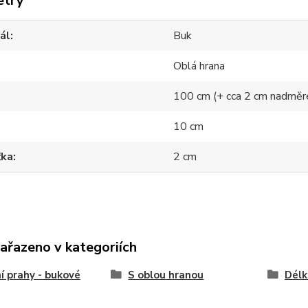
etry
ál
Buk
Oblá hrana
100 cm (+ cca 2 cm nadměr
10 cm
ťka
2 cm
zařazeno v kategoriích
í prahy - bukové
S oblou hranou
Délk