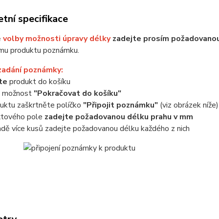
tní specifikace
ě
volby možnosti úpravy délky
zadejte prosím požadovanou
mu produktu poznámku.
zadání poznámky:
jte
produkt do košíku
e možnost
"Pokračovat do košíku"
uktu zaškrtněte políčko
"Připojit poznámku"
(viz obrázek níže)
xtového pole
zadejte požadovanou délku prahu v mm
adě více kusů zadejte požadovanou délku každého z nich