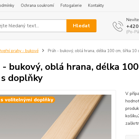
odmínky
Ochrana soukromí
Fotogalerie
Kontakty
Nevíte
Hledat
+420
(Po-Pá
veřní prahy - bukové
Práh - bukový, oblá hrana, délka 100 cm, šířka 10 
 - bukový, oblá hrana, délka 100
 s doplňky
V příp
hodnot
produk
košíku
zaškrtn