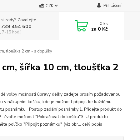
Přihlášení
CZK
 si rady? Zavolejte.
0
ks
 739 454 600
za
0 Kč
, 7-15 hod.)
cm, tloušťka 2 cm - s doplňky
 cm, šířka 10 cm, tloušťka 2
adě volby možnosti úpravy délky zadejte prosím požadovanou
u v nákupním košíku, kde je možnost připojit ke každému
tu poznámku. Postup zadání poznámky:1. Přidejte produkt do
2. Zvolte možnost "Pokračovat do košíku"3. U produktu
ěte políčko "Připojit poznámku" (viz obr...
celý popis