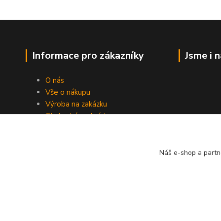
Informace pro zákazníky
Jsme i 
O nás
Vše o nákupu
Výroba na zakázku
Obchodní podmínky
Ochrana soukromí
Práce s cookies
Fotogalerie
Náš e-shop a partn
Kontakty