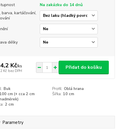
tupnost
Na zakázku do 14 dnů
, barva, kartáčování,
jování
nění
ava délky
4,2 Kč
/
ks
Přidat do košíku
,2 Kč
bez DPH
l:
Buk
Profil:
Oblá hrana
100 cm (+ cca 2 cm
Šířka:
10 cm
nadměrek)
a:
2 cm
Parametry