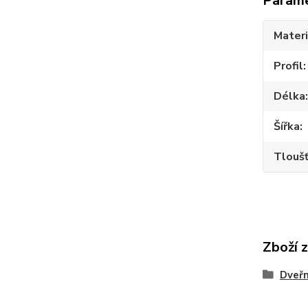
Param
Materi
Profil
Délka
Šířka
Tlouš
Zboží 
Dveřn