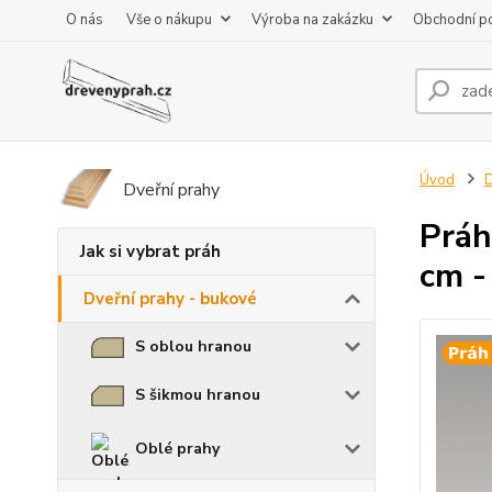
O nás
Vše o nákupu
Výroba na zakázku
Obchodní p
Úvod
D
Dveřní prahy
Práh
Jak si vybrat práh
cm -
Dveřní prahy - bukové
S oblou hranou
S šikmou hranou
Oblé prahy