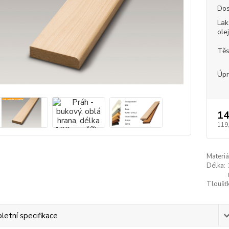
Dos
Lak
ole
Těs
Úpr
14
119
Materiá
Délka:
Tloušťk
etní specifikace